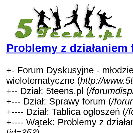
Problemy z działaniem
+- Forum Dyskusyjne - młodzi
wielotematyczne (
http://www.5
+-- Dział: 5teens.pl (
/forumdisp
+--- Dział: Sprawy forum (
/foru
+---- Dział: Tablica ogłoszeń (
/
+---- Wątek: Problemy z działa
tid=353
)