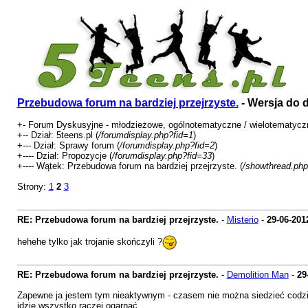
Przebudowa forum na bardziej przejrzyste.
- Wersja do 
+- Forum Dyskusyjne - młodzieżowe, ogólnotematyczne / wielotematycz
+-- Dział: 5teens.pl (
/forumdisplay.php?fid=1
)
+--- Dział: Sprawy forum (
/forumdisplay.php?fid=2
)
+---- Dział: Propozycje (
/forumdisplay.php?fid=33
)
+---- Wątek: Przebudowa forum na bardziej przejrzyste. (
/showthread.php
Strony:
1
2
3
RE: Przebudowa forum na bardziej przejrzyste.
-
Misterio
-
29-06-201
hehehe tylko jak trojanie skończyli ?
RE: Przebudowa forum na bardziej przejrzyste.
-
Demolition Man
-
29
Zapewne ja jestem tym nieaktywnym - czasem nie można siedzieć codzienn
idzie wszystko raczej ogarnąć.