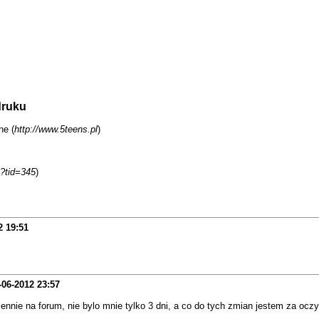
druku
ne (
http://www.5teens.pl
)
?tid=345
)
2
19:51
-06-2012
23:57
ie na forum, nie bylo mnie tylko 3 dni, a co do tych zmian jestem za oczyw