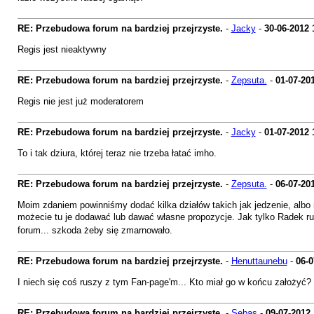
RE: Przebudowa forum na bardziej przejrzyste.
-
Jacky
-
30-06-2012
Regis jest nieaktywny
RE: Przebudowa forum na bardziej przejrzyste.
-
Zepsuta.
-
01-07-20
Regis nie jest już moderatorem
RE: Przebudowa forum na bardziej przejrzyste.
-
Jacky
-
01-07-2012
To i tak dziura, której teraz nie trzeba łatać imho.
RE: Przebudowa forum na bardziej przejrzyste.
-
Zepsuta.
-
06-07-20
Moim zdaniem powinniśmy dodać kilka działów takich jak jedzenie, albo mo
możecie tu je dodawać lub dawać własne propozycje. Jak tylko Radek rus
forum... szkoda żeby się zmarnowało.
RE: Przebudowa forum na bardziej przejrzyste.
-
Henuttaunebu
-
06-0
I niech się coś ruszy z tym Fan-page'm... Kto miał go w końcu założyć?
RE: Przebudowa forum na bardziej przejrzyste.
-
Sebas
-
09-07-2012