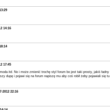
13:29
12
14:16
18:14
12
17:45
da itd. No i może zmienić trochę styl forum bo jest taki prosty, jakiś ładny
zy dupę i pojawi się na forum napiszę mu aby coś robił żeby pojawiali się 
7-2012
22:16
14:14