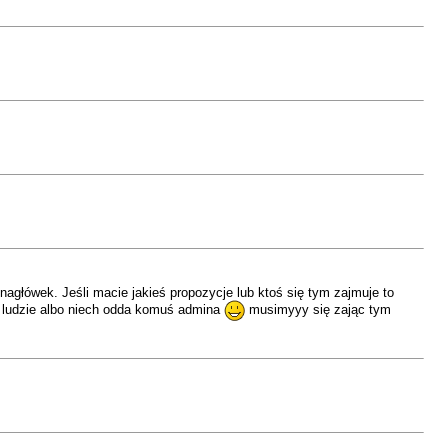
 nagłówek. Jeśli macie jakieś propozycje lub ktoś się tym zajmuje to
tu ludzie albo niech odda komuś admina
musimyyy się zając tym