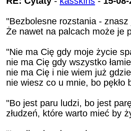
RE: Cytaty
-
kasskins
-
15-08-
"Bezbolesne rozstania - znasz 
Że nawet na palcach może je p
"Nie ma Cię gdy moje życie spa
nie ma Cię gdy wszystko łamie 
nie ma Cię i nie wiem już gdzie
nie wiesz co u mnie, bo pękło 
"Bo jest paru ludzi, bo jest par
złudzeń, które warto mieć by ży