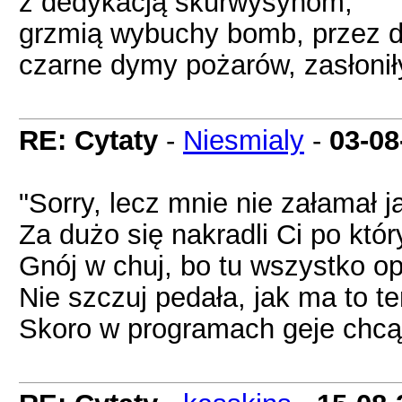
z dedykacją skurwysynom,
grzmią wybuchy bomb, przez d
czarne dymy pożarów, zasłoniły
RE: Cytaty
-
Niesmialy
-
03-08
"Sorry, lecz mnie nie załamał 
Za dużo się nakradli Ci po któ
Gnój w chuj, bo tu wszystko op
Nie szczuj pedała, jak ma to te
Skoro w programach geje chcą