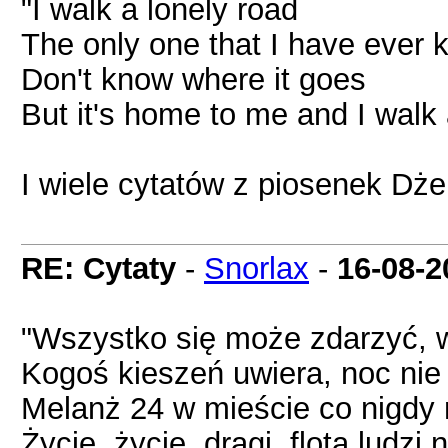
"I walk a lonely road
The only one that I have ever
Don't know where it goes
But it's home to me and I walk
I wiele cytatów z piosenek Dż
RE: Cytaty
-
Snorlax
-
16-08-2
"Wszystko się może zdarzyć, w
Kogoś kieszeń uwiera, noc nie
Melanż 24 w mieście co nigdy n
Życie, życie, dragi, flota ludz