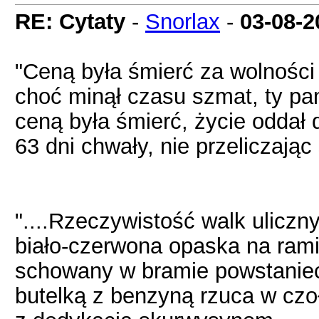
RE: Cytaty
-
Snorlax
-
03-08-2
"Ceną była śmierć za wolności
choć minął czasu szmat, ty pam
ceną była śmierć, życie oddał 
63 dni chwały, nie przeliczając
"....Rzeczywistość walk uliczn
biało-czerwona opaska na rami
schowany w bramie powstanie
butelką z benzyną rzuca w czo