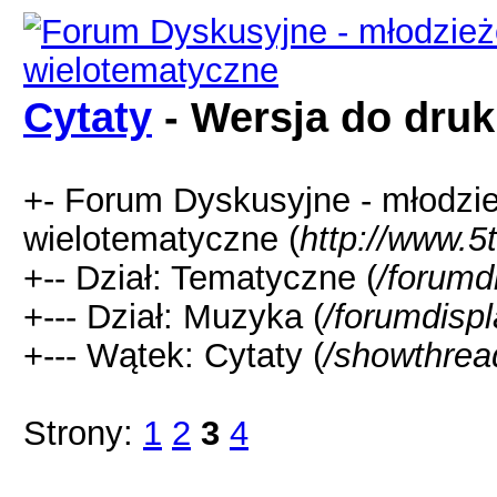
Cytaty
- Wersja do dru
+- Forum Dyskusyjne - młodzi
wielotematyczne (
http://www.5
+-- Dział: Tematyczne (
/forumd
+--- Dział: Muzyka (
/forumdisp
+--- Wątek: Cytaty (
/showthrea
Strony:
1
2
3
4