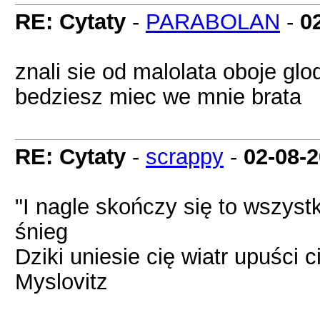
RE: Cytaty
-
PARABOLAN
-
0
znali sie od malolata oboje glod
bedziesz miec we mnie brata
RE: Cytaty
-
scrappy
-
02-08-
"I nagle skończy się to wszys
śnieg
Dziki uniesie cię wiatr upuści 
Myslovitz