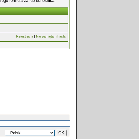
iego formularza lub odnośnika.
Rejestracja
|
Nie pamiętam hasła