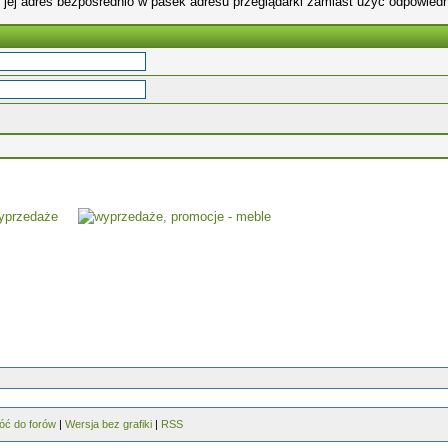
 jej adres bezpośrednio w pasek adresu przeglądarki zamiast użyć odpowiedn
óć do forów
|
Wersja bez grafiki
|
RSS