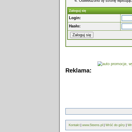
Odwiedzono tę stronę wpisując
Zaloguj się
Login:
Hasło:
Reklama:
Kontakt
|
www.5teens.pl
|
Wróć do góry
|
Wr