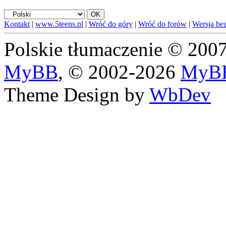
Kontakt
|
www.5teens.pl
|
Wróć do góry
|
Wróć do forów
|
Wersja bez
Polskie tłumaczenie © 20
MyBB
, © 2002-2026
MyBB
Theme Design by
WbDev