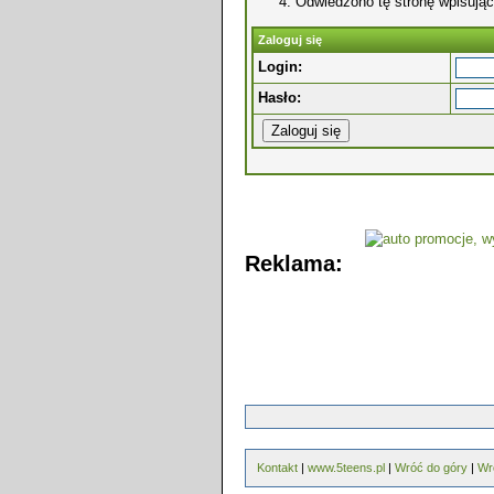
Odwiedzono tę stronę wpisując
Zaloguj się
Login:
Hasło:
Reklama:
Kontakt
|
www.5teens.pl
|
Wróć do góry
|
Wr