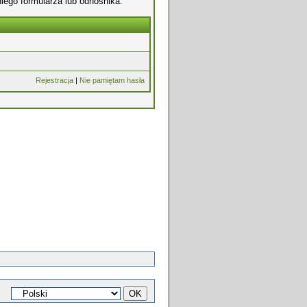
iego formularza lub odnośnika.
Rejestracja
|
Nie pamiętam hasła