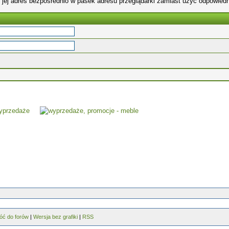
 jej adres bezpośrednio w pasek adresu przeglądarki zamiast użyć odpowiedn
óć do forów
|
Wersja bez grafiki
|
RSS