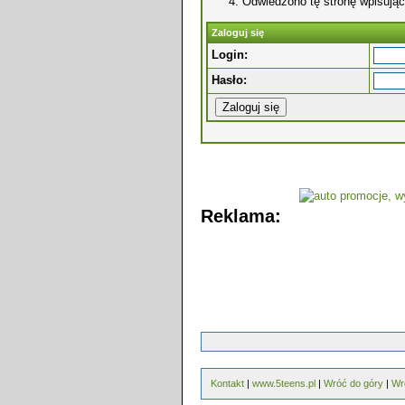
Odwiedzono tę stronę wpisując
Zaloguj się
Login:
Hasło:
Reklama:
Kontakt
|
www.5teens.pl
|
Wróć do góry
|
Wr