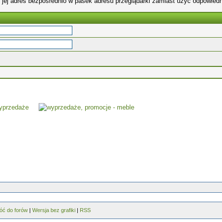
 jej adres bezpośrednio w pasek adresu przeglądarki zamiast użyć odpowiedn
óć do forów
|
Wersja bez grafiki
|
RSS