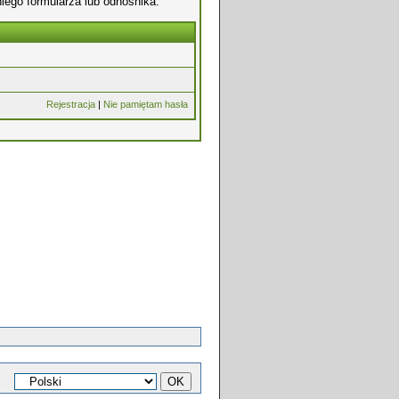
iego formularza lub odnośnika.
Rejestracja
|
Nie pamiętam hasła