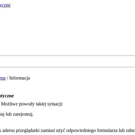
zne
/
Informacja
atyczne
. Możliwe powody takiej sytuacji:
ę lub zarejestruj.
k adresu przeglądarki zamiast użyć odpowiedniego formularza lub odno