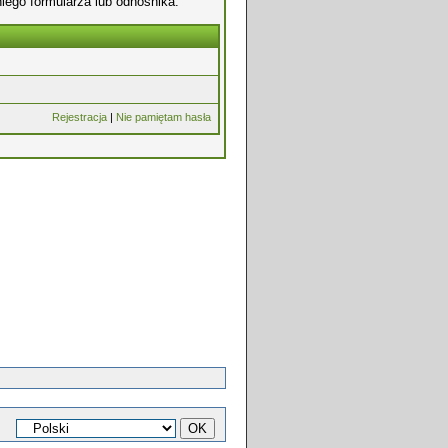
iego formularza lub odnośnika.
Rejestracja
|
Nie pamiętam hasła