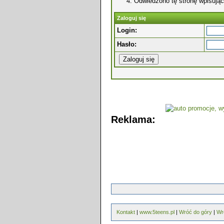
Odwiedzono tę stronę wpisując
Zaloguj się
Login:
Hasło:
Reklama:
Kontakt
|
www.5teens.pl
|
Wróć do góry
|
Wr