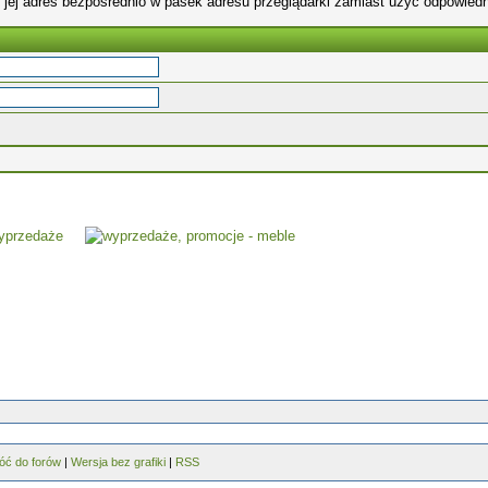
 jej adres bezpośrednio w pasek adresu przeglądarki zamiast użyć odpowiedn
óć do forów
|
Wersja bez grafiki
|
RSS