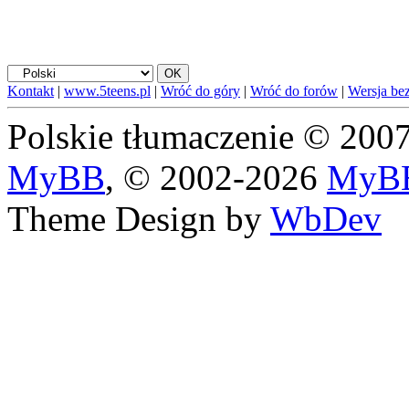
Kontakt
|
www.5teens.pl
|
Wróć do góry
|
Wróć do forów
|
Wersja bez
Polskie tłumaczenie © 20
MyBB
, © 2002-2026
MyBB
Theme Design by
WbDev