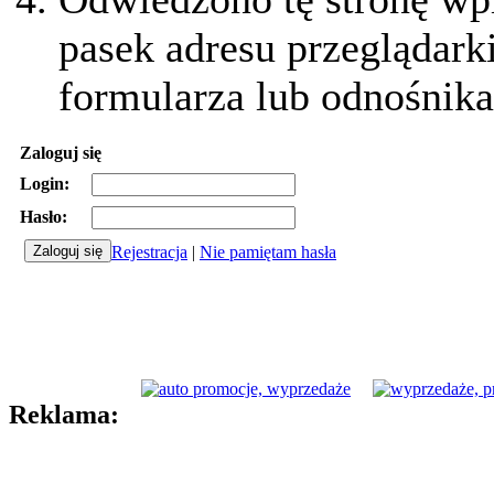
pasek adresu przeglądark
formularza lub odnośnika
Zaloguj się
Login:
Hasło:
Rejestracja
|
Nie pamiętam hasła
Reklama: