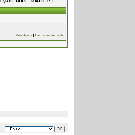
iego formularza lub odnośnika.
Rejestracja
|
Nie pamiętam hasła