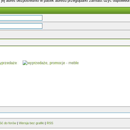
 jej adres bezpośrednio w pasek adresu przeglądarki zamiast użyć odpowiedn
óć do forów
|
Wersja bez grafiki
|
RSS