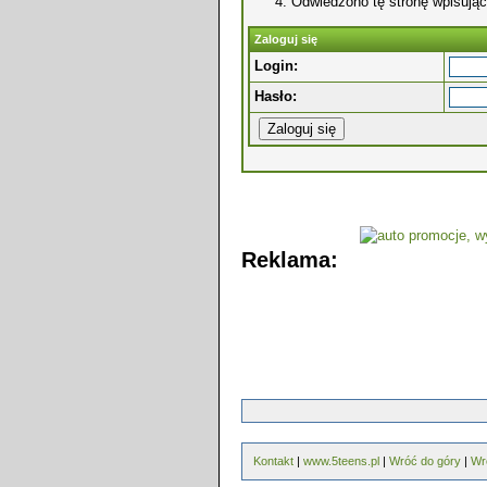
Odwiedzono tę stronę wpisując
Zaloguj się
Login:
Hasło:
Reklama:
Kontakt
|
www.5teens.pl
|
Wróć do góry
|
Wr