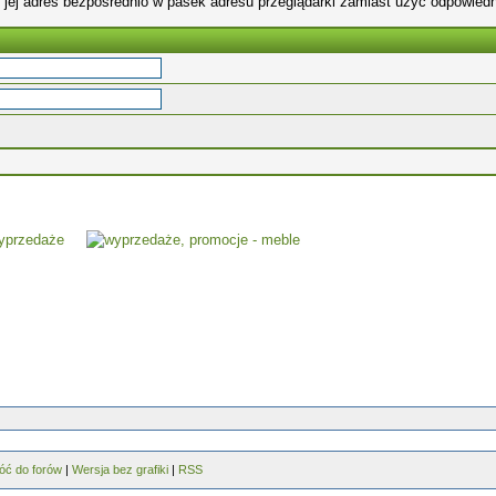
 jej adres bezpośrednio w pasek adresu przeglądarki zamiast użyć odpowiedn
óć do forów
|
Wersja bez grafiki
|
RSS