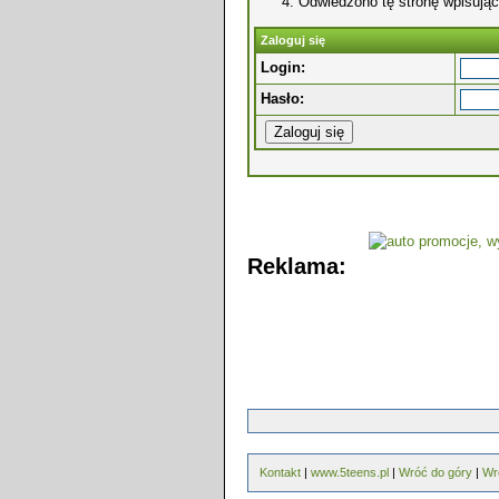
Odwiedzono tę stronę wpisując
Zaloguj się
Login:
Hasło:
Reklama:
Kontakt
|
www.5teens.pl
|
Wróć do góry
|
Wr