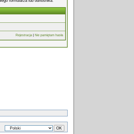
iego formularza lub odnośnika.
Rejestracja
|
Nie pamiętam hasła