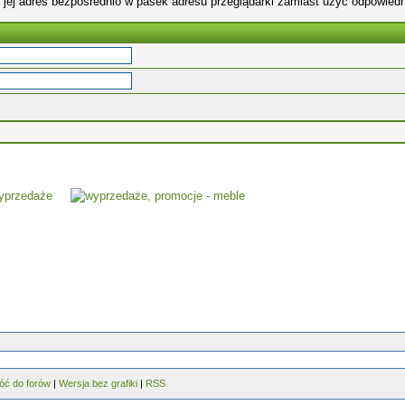
 jej adres bezpośrednio w pasek adresu przeglądarki zamiast użyć odpowiedn
óć do forów
|
Wersja bez grafiki
|
RSS