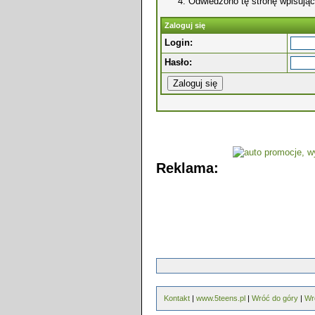
Odwiedzono tę stronę wpisując
Zaloguj się
Login:
Hasło:
Reklama:
Kontakt
|
www.5teens.pl
|
Wróć do góry
|
Wr