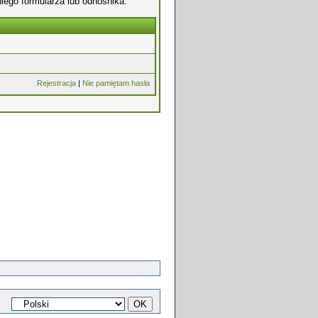
iego formularza lub odnośnika.
Rejestracja
|
Nie pamiętam hasła