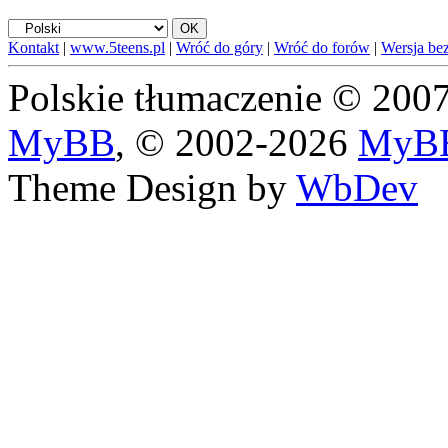
Kontakt
|
www.5teens.pl
|
Wróć do góry
|
Wróć do forów
|
Wersja bez
Polskie tłumaczenie © 20
MyBB
, © 2002-2026
MyBB
Theme Design by
WbDev