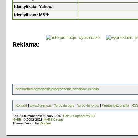
Identyfikator Yahoo:
Identyfikator MSN:
Reklama:
http://urbud-ogrodzenia.pl/ogrodzenia-panelowe-cennik/
Kontakt
|
www.5teens.pl
|
Wróć do góry
|
Wróć do forów
|
Wersja bez grafiki
|
RS
Polskie tłumaczenie © 2007-2013
Polski Support MyBB
MyBB
, © 2002-2026
MyBB Group
.
Theme Design by
WbDev