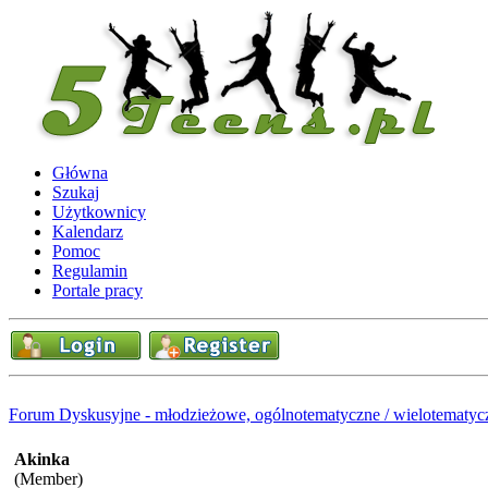
Główna
Szukaj
Użytkownicy
Kalendarz
Pomoc
Regulamin
Portale pracy
Forum Dyskusyjne - młodzieżowe, ogólnotematyczne / wielotematyc
Akinka
(Member)