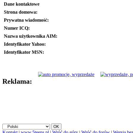
Dane kontaktowe
Strona domowa:
Prywatna wiadomość:
Numer ICQ:
Nazwa użytkownika AIM:
Identyfikator Yahoo:
Identyfikator MSN:
Reklama:
Kontakt
|
www.5teens.pl
|
Wróć do góry
|
Wróć do forów
|
Wersja bez