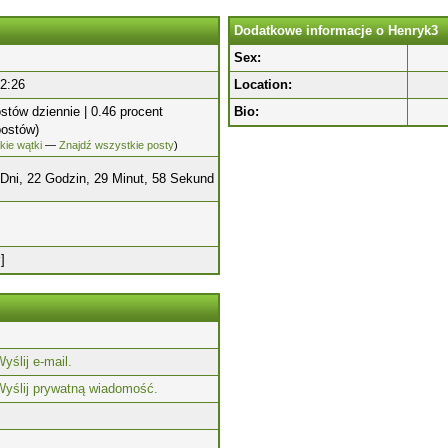
Dodatkowe informacje o Henryk3
Sex:
2:26
Location:
ostów dziennie | 0.46 procent
Bio:
postów)
kie wątki
—
Znajdź wszystkie posty
)
 Dni, 22 Godzin, 29 Minut, 58 Sekund
y
]
yślij e-mail.
Wyślij prywatną wiadomość.