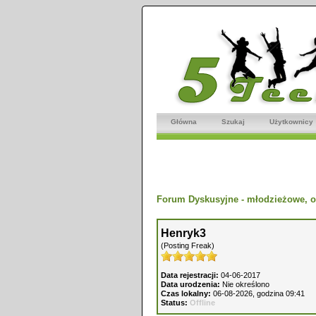
Główna
Szukaj
Użytkownicy
Forum Dyskusyjne - młodzieżowe, o
Henryk3
(Posting Freak)
Data rejestracji:
04-06-2017
Data urodzenia:
Nie określono
Czas lokalny:
06-08-2026, godzina 09:41
Status:
Offline