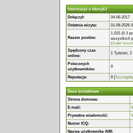
Informacje o Henryk3
Dołączył:
04-06-2017
Ostatnia wizyta:
01-08-2026 0
1,015 (0.3 p
Razem postów:
wszystkich 
(
Znajdź wszyst
Spędzony czas
1 Tydzień, 2
online:
Poleconych
0
użytkowników:
Reputacja:
0
[
Szczegół
Dane kontaktowe
Strona domowa:
E-mail:
W
Prywatna wiadomość:
Numer ICQ:
Nazwa użytkownika AIM: