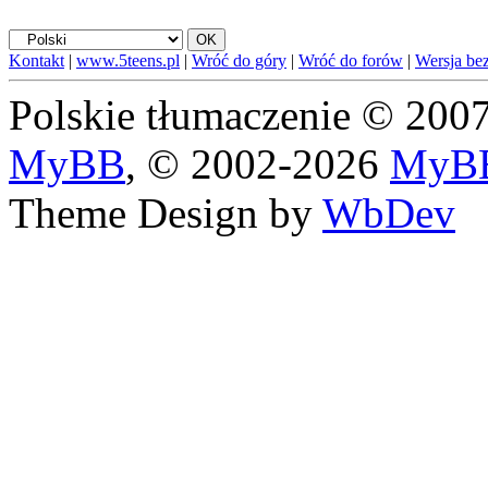
Kontakt
|
www.5teens.pl
|
Wróć do góry
|
Wróć do forów
|
Wersja bez
Polskie tłumaczenie © 20
MyBB
, © 2002-2026
MyBB
Theme Design by
WbDev