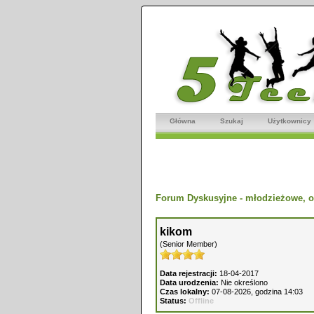
Główna
Szukaj
Użytkownicy
Forum Dyskusyjne - młodzieżowe, o
kikom
(Senior Member)
Data rejestracji:
18-04-2017
Data urodzenia:
Nie określono
Czas lokalny:
07-08-2026, godzina 14:03
Status:
Offline