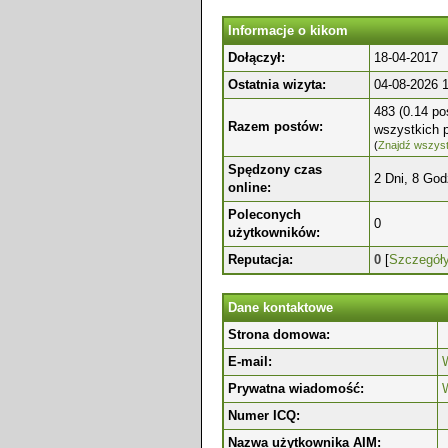
Informacje o kikom
Dołączył:
18-04-2017
Ostatnia wizyta:
04-08-2026 
483 (0.14 po
Razem postów:
wszystkich 
(
Znajdź wszyst
Spędzony czas
2 Dni, 8 God
online:
Poleconych
0
użytkowników:
Reputacja:
0
[
Szczegół
Dane kontaktowe
Strona domowa:
E-mail:
W
Prywatna wiadomość:
Numer ICQ:
Nazwa użytkownika AIM: