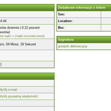
Dodatkowe informacje o kikom
Sex:
14:44
Location:
stów dziennie | 0.22 procent
Bio:
postów)
kie wątki
—
Znajdź wszystkie posty
)
Sygnatura
zin, 59 Minut, 19 Sekund
grzejnik dekoracyjny
y
]
yślij e-mail.
Wyślij prywatną wiadomość.