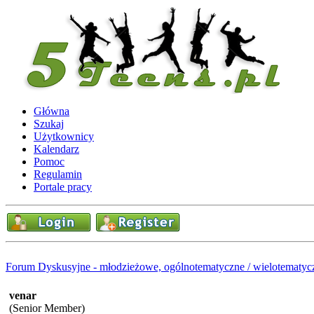
Główna
Szukaj
Użytkownicy
Kalendarz
Pomoc
Regulamin
Portale pracy
Forum Dyskusyjne - młodzieżowe, ogólnotematyczne / wielotematyc
venar
(Senior Member)