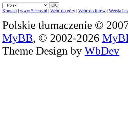
Kontakt
|
www.5teens.pl
|
Wróć do góry
|
Wróć do forów
|
Wersja bez
Polskie tłumaczenie © 20
MyBB
, © 2002-2026
MyBB
Theme Design by
WbDev