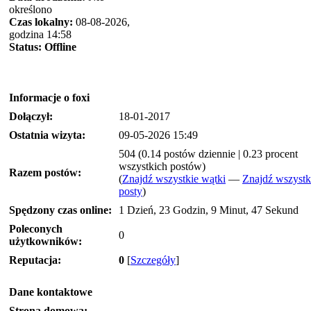
określono
Czas lokalny:
08-08-2026,
godzina 14:58
Status:
Offline
Informacje o foxi
Dołączył:
18-01-2017
Ostatnia wizyta:
09-05-2026 15:49
504 (0.14 postów dziennie | 0.23 procent
wszystkich postów)
Razem postów:
(
Znajdź wszystkie wątki
—
Znajdź wszystk
posty
)
Spędzony czas online:
1 Dzień, 23 Godzin, 9 Minut, 47 Sekund
Poleconych
0
użytkowników:
Reputacja:
0
[
Szczegóły
]
Dane kontaktowe
Strona domowa: