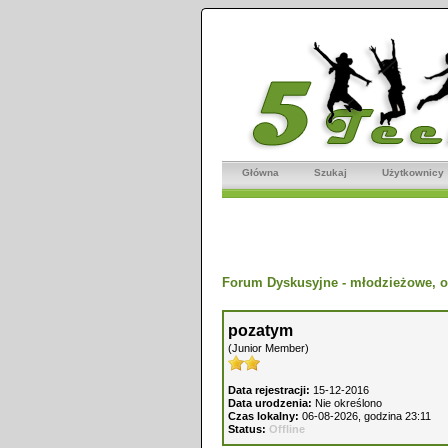
Główna
Szukaj
Użytkownicy
Forum Dyskusyjne - młodzieżowe, o
pozatym
(Junior Member)
Data rejestracji:
15-12-2016
Data urodzenia:
Nie określono
Czas lokalny:
06-08-2026, godzina 23:11
Status:
Offline