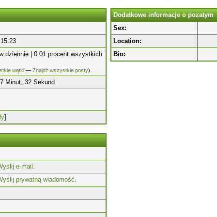
Dodatkowe informacje o pozatym
Sex:
 15:23
Location:
w dziennie | 0.01 procent wszystkich
Bio:
tkie wątki
—
Znajdź wszystkie posty
)
17 Minut, 32 Sekund
ły
]
yślij e-mail.
Wyślij prywatną wiadomość.