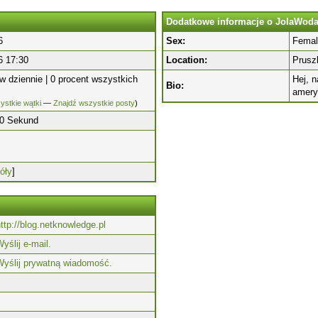
Dodatkowe informacje o JolaWoda
6
Sex:
Femal
6 17:30
Location:
Prusz
w dziennie | 0 procent wszystkich
Hej, n
Bio:
amery
ystkie wątki
—
Znajdź wszystkie posty
)
20 Sekund
óły
]
ttp://blog.netknowledge.pl
yślij e-mail.
Wyślij prywatną wiadomość.