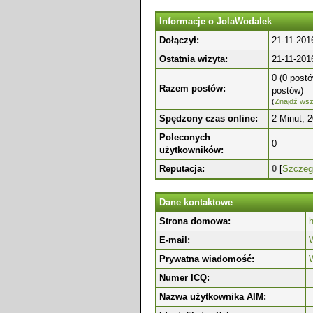
Informacje o JolaWodalek
Dołączył:
21-11-201
Ostatnia wizyta:
21-11-201
0 (0 postó
Razem postów:
postów)
(
Znajdź wsz
Spędzony czas online:
2 Minut, 
Poleconych
0
użytkowników:
Reputacja:
0
[
Szczeg
Dane kontaktowe
Strona domowa:
h
E-mail:
W
Prywatna wiadomość:
Numer ICQ:
Nazwa użytkownika AIM: