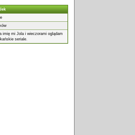
lek
e
ków
a imię mi Jola i wieczorami oglądam
kańskie seriale.