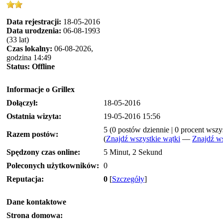
Data rejestracji:
18-05-2016
Data urodzenia:
06-08-1993
(33 lat)
Czas lokalny:
06-08-2026,
godzina 14:49
Status:
Offline
Informacje o Grillex
Dołączył:
18-05-2016
Ostatnia wizyta:
19-05-2016 15:56
5 (0 postów dziennie | 0 procent wsz
Razem postów:
(
Znajdź wszystkie wątki
—
Znajdź ws
Spędzony czas online:
5 Minut, 2 Sekund
Poleconych użytkowników:
0
Reputacja:
0
[
Szczegóły
]
Dane kontaktowe
Strona domowa: