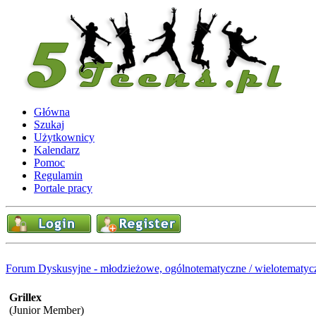
Główna
Szukaj
Użytkownicy
Kalendarz
Pomoc
Regulamin
Portale pracy
Forum Dyskusyjne - młodzieżowe, ogólnotematyczne / wielotematyc
Grillex
(Junior Member)