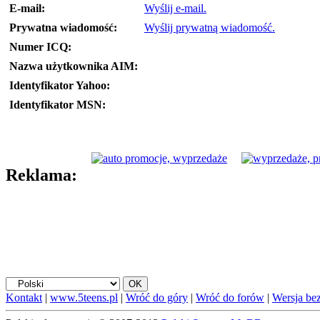
E-mail:
Wyślij e-mail.
Prywatna wiadomość:
Wyślij prywatną wiadomość.
Numer ICQ:
Nazwa użytkownika AIM:
Identyfikator Yahoo:
Identyfikator MSN:
Reklama:
Kontakt
|
www.5teens.pl
|
Wróć do góry
|
Wróć do forów
|
Wersja bez