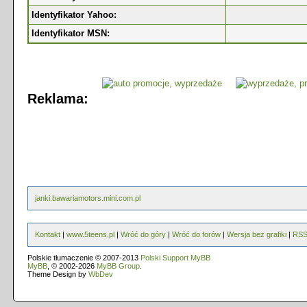
Identyfikator Yahoo:
Identyfikator MSN:
Reklama:
janki.bawariamotors.mini.com.pl
Kontakt
|
www.5teens.pl
|
Wróć do góry
|
Wróć do forów
|
Wersja bez grafiki
|
RS
Polskie tłumaczenie © 2007-2013
Polski Support MyBB
MyBB
, © 2002-2026
MyBB Group
.
Theme Design by
WbDev