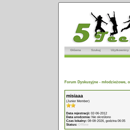
Główna
Szukaj
Użytkownicy
Forum Dyskusyjne - młodzieżowe, o
misiaaa
(Junior Member)
Data rejestracji:
02-06-2012
Data urodzenia:
Nie określono
Czas lokalny:
08-08-2026, godzina 06:05
Status:
Offline