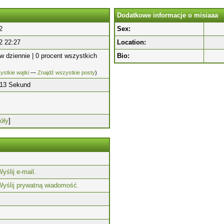
Dodatkowe informacje o misiaaa
2
Sex:
2 22:27
Location:
w dziennie | 0 procent wszystkich
Bio:
ystkie wątki
—
Znajdź wszystkie posty
)
 13 Sekund
óły
]
yślij e-mail.
Wyślij prywatną wiadomość.