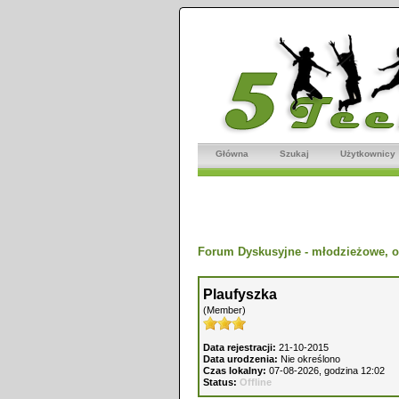
Główna
Szukaj
Użytkownicy
Forum Dyskusyjne - młodzieżowe, o
Plaufyszka
(Member)
Data rejestracji:
21-10-2015
Data urodzenia:
Nie określono
Czas lokalny:
07-08-2026, godzina 12:02
Status:
Offline