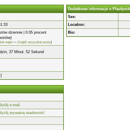
Dodatkowe informacje o Plaufysz
Sex:
01:33
Location:
stów dziennie | 0.05 procent
Bio:
postów)
kie wątki
—
Znajdź wszystkie posty
)
dzin, 37 Minut, 52 Sekund
y
]
yślij e-mail.
Wyślij prywatną wiadomość.