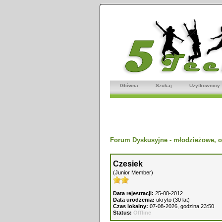
Główna
Szukaj
Użytkownicy
Forum Dyskusyjne - młodzieżowe, o
Czesiek
(Junior Member)
Data rejestracji:
25-08-2012
Data urodzenia:
ukryto (30 lat)
Czas lokalny:
07-08-2026, godzina 23:50
Status:
Offline