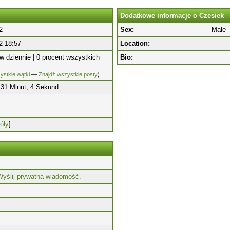
Dodatkowe informacje o Czesiek
2
Sex:
Male
2 18:57
Location:
w dziennie | 0 procent wszystkich
Bio:
ystkie wątki
—
Znajdź wszystkie posty
)
 31 Minut, 4 Sekund
óły
]
Wyślij prywatną wiadomość.