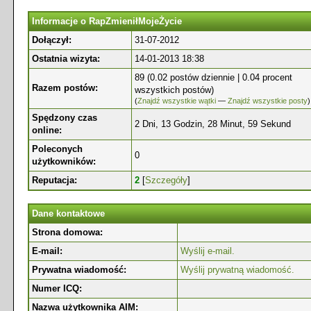
Informacje o RapZmieniłMojeŻycie
Dołączył:
31-07-2012
Ostatnia wizyta:
14-01-2013 18:38
89 (0.02 postów dziennie | 0.04 procent
Razem postów:
wszystkich postów)
(
Znajdź wszystkie wątki
—
Znajdź wszystkie posty
)
Spędzony czas
2 Dni, 13 Godzin, 28 Minut, 59 Sekund
online:
Poleconych
0
użytkowników:
Reputacja:
2
[
Szczegóły
]
Dane kontaktowe
Strona domowa:
E-mail:
Wyślij e-mail.
Prywatna wiadomość:
Wyślij prywatną wiadomość.
Numer ICQ:
Nazwa użytkownika AIM: