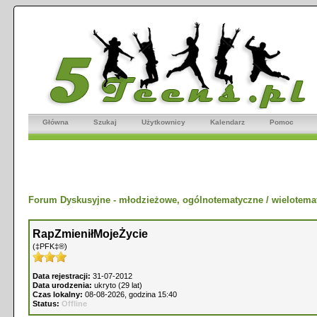
Główna
Szukaj
Użytkownicy
Kalendarz
Pomoc
Forum Dyskusyjne - młodzieżowe, ogólnotematyczne / wielotema
RapZmieniłMojeŻycie
(‡PFK‡®)
Data rejestracji:
31-07-2012
Data urodzenia:
ukryto (29 lat)
Czas lokalny:
08-08-2026, godzina 15:40
Status:
Offline