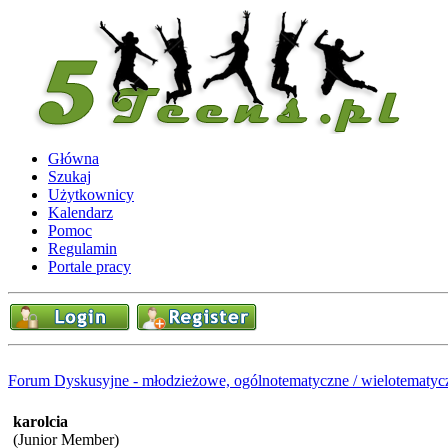
Główna
Szukaj
Użytkownicy
Kalendarz
Pomoc
Regulamin
Portale pracy
Forum Dyskusyjne - młodzieżowe, ogólnotematyczne / wielotematyc
karolcia
(Junior Member)