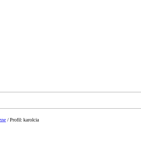
zne
/
Profil: karolcia