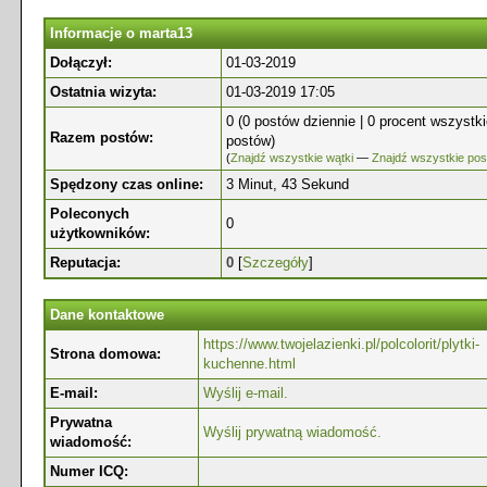
Informacje o marta13
Dołączył:
01-03-2019
Ostatnia wizyta:
01-03-2019 17:05
0 (0 postów dziennie | 0 procent wszystk
Razem postów:
postów)
(
Znajdź wszystkie wątki
—
Znajdź wszystkie pos
Spędzony czas online:
3 Minut, 43 Sekund
Poleconych
0
użytkowników:
Reputacja:
0
[
Szczegóły
]
Dane kontaktowe
https://www.twojelazienki.pl/polcolorit/plytki-
Strona domowa:
kuchenne.html
E-mail:
Wyślij e-mail.
Prywatna
Wyślij prywatną wiadomość.
wiadomość:
Numer ICQ: