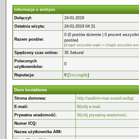
Informacje o arohyxo
Dołączył:
24-01-2019
Ostatnia wizyta:
24-01-2019 04:31
0 (0 postów dziennie | 0 procent wszystk
Razem postów:
postów)
(
Znajdź wszystkie wątki
—
Znajdź wszystkie pos
Spędzony czas online:
35 Sekund
Poleconych
0
użytkowników:
Reputacja:
0
[
Szczegóły
]
Dane kontaktowe
Strona domowa:
http://audisin-max-sound.eu/bg/
E-mail:
Wyślij e-mail.
Prywatna wiadomość:
Wyślij prywatną wiadomość.
Numer ICQ:
Nazwa użytkownika AIM: