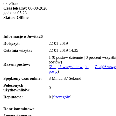
określono
Czas lokalny:
06-08-2026,
godzina 05:23
Status:
Offline
Informacje o Jowita26
Dołączył:
22-01-2019
Ostatnia wizyta:
22-01-2019 14:35
1 (0 postów dziennie | 0 procent wszystk
postów)
Razem postów:
(
Znajdź wszystkie wątki
—
Znajdź wszy
posty
)
Spędzony czas online:
3 Minut, 37 Sekund
Poleconych
0
użytkowników:
Reputacja:
0
[
Szczegóły
]
Dane kontaktowe
Strona domowa: