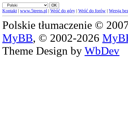
Kontakt
|
www.5teens.pl
|
Wróć do góry
|
Wróć do forów
|
Wersja bez
Polskie tłumaczenie © 20
MyBB
, © 2002-2026
MyBB
Theme Design by
WbDev