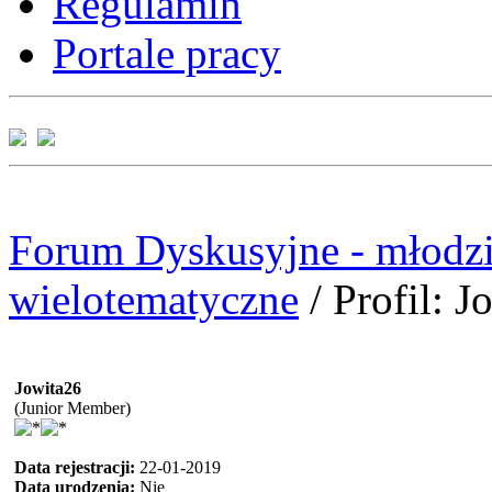
Regulamin
Portale pracy
Forum Dyskusyjne - młodzi
wielotematyczne
/
Profil: J
Jowita26
(Junior Member)
Data rejestracji:
22-01-2019
Data urodzenia:
Nie