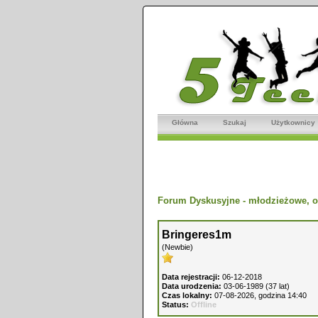
Główna
Szukaj
Użytkownicy
Forum Dyskusyjne - młodzieżowe, o
Bringeres1m
(Newbie)
Data rejestracji:
06-12-2018
Data urodzenia:
03-06-1989 (37 lat)
Czas lokalny:
07-08-2026, godzina 14:40
Status:
Offline