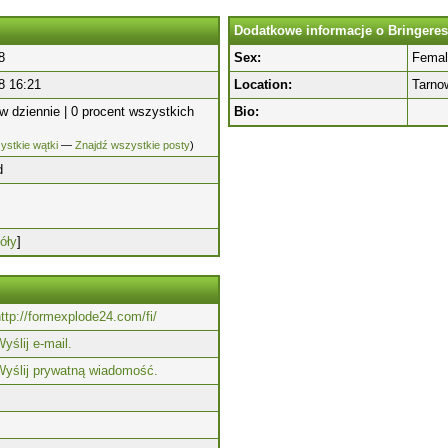
Dodatkowe informacje o Bringere
8
Sex:
Femal
8 16:21
Location:
Tarno
w dziennie | 0 procent wszystkich
Bio:
ystkie wątki
—
Znajdź wszystkie posty
)
d
óły
]
ttp://formexplode24.com/fi/
yślij e-mail.
Wyślij prywatną wiadomość.