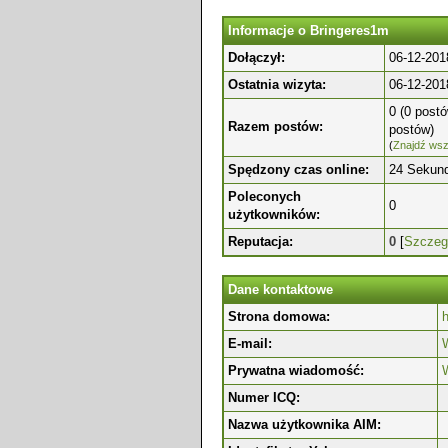
Informacje o Bringeres1m
Dołączył:
06-12-201
Ostatnia wizyta:
06-12-201
0 (0 postó
Razem postów:
postów)
(
Znajdź wsz
Spędzony czas online:
24 Sekun
Poleconych
0
użytkowników:
Reputacja:
0
[
Szczeg
Dane kontaktowe
Strona domowa:
h
E-mail:
W
Prywatna wiadomość:
Numer ICQ:
Nazwa użytkownika AIM: