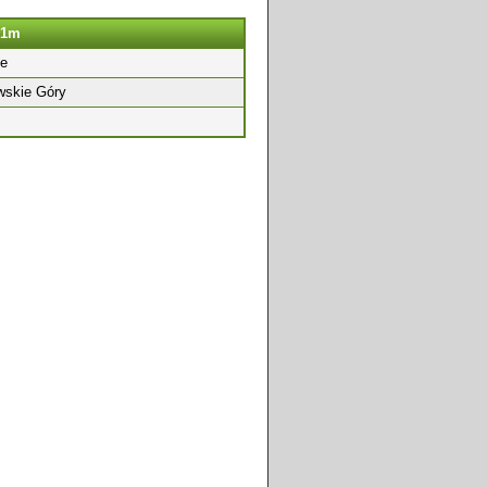
s1m
e
wskie Góry