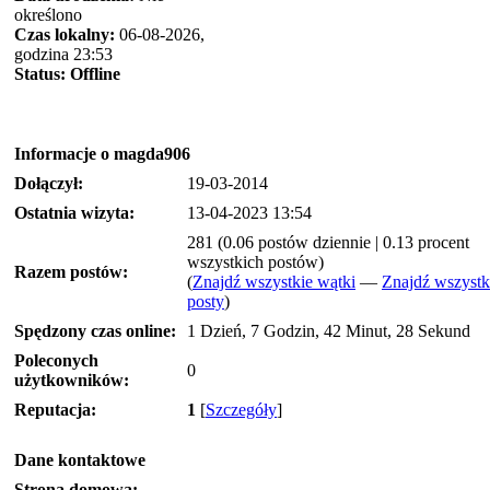
określono
Czas lokalny:
06-08-2026,
godzina 23:53
Status:
Offline
Informacje o magda906
Dołączył:
19-03-2014
Ostatnia wizyta:
13-04-2023 13:54
281 (0.06 postów dziennie | 0.13 procent
wszystkich postów)
Razem postów:
(
Znajdź wszystkie wątki
—
Znajdź wszystk
posty
)
Spędzony czas online:
1 Dzień, 7 Godzin, 42 Minut, 28 Sekund
Poleconych
0
użytkowników:
Reputacja:
1
[
Szczegóły
]
Dane kontaktowe
Strona domowa: