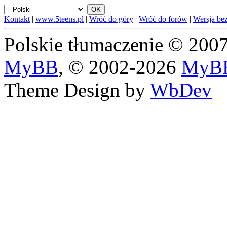
Kontakt
|
www.5teens.pl
|
Wróć do góry
|
Wróć do forów
|
Wersja bez
Polskie tłumaczenie © 20
MyBB
, © 2002-2026
MyBB
Theme Design by
WbDev