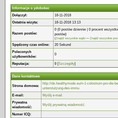
Informacje o ydobokec
Dołączył:
18-11-2018
Ostatnia wizyta:
18-11-2018 13:13
0 (0 postów dziennie | 0 procent wszystk
Razem postów:
postów)
(
Znajdź wszystkie wątki
—
Znajdź wszystkie pos
Spędzony czas online:
20 Sekund
Poleconych
0
użytkowników:
Reputacja:
0
[
Szczegóły
]
Dane kontaktowe
http://de.healthymode.eu/n-1-colostrum-pro-die-be
Strona domowa:
unterstutzung-des-immu
E-mail:
Wyślij e-mail.
Prywatna
Wyślij prywatną wiadomość.
wiadomość:
Numer ICQ: