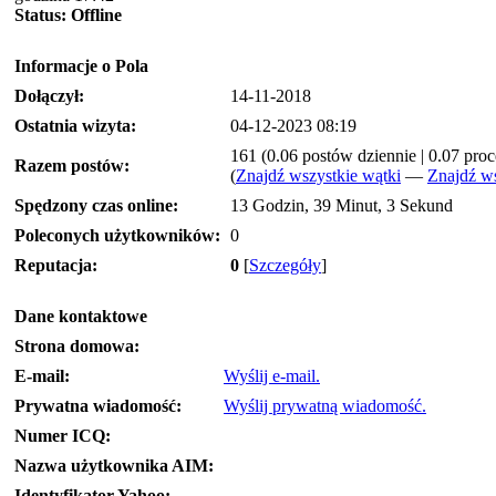
Status:
Offline
Informacje o Pola
Dołączył:
14-11-2018
Ostatnia wizyta:
04-12-2023 08:19
161 (0.06 postów dziennie | 0.07 pro
Razem postów:
(
Znajdź wszystkie wątki
—
Znajdź ws
Spędzony czas online:
13 Godzin, 39 Minut, 3 Sekund
Poleconych użytkowników:
0
Reputacja:
0
[
Szczegóły
]
Dane kontaktowe
Strona domowa:
E-mail:
Wyślij e-mail.
Prywatna wiadomość:
Wyślij prywatną wiadomość.
Numer ICQ:
Nazwa użytkownika AIM:
Identyfikator Yahoo: