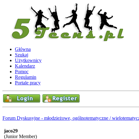
Główna
Szukaj
Użytkownicy
Kalendarz
Pomoc
Regulamin
Portale pracy
Forum Dyskusyjne - młodzieżowe, ogólnotematyczne / wielotematyc
jaco29
(Junior Member)