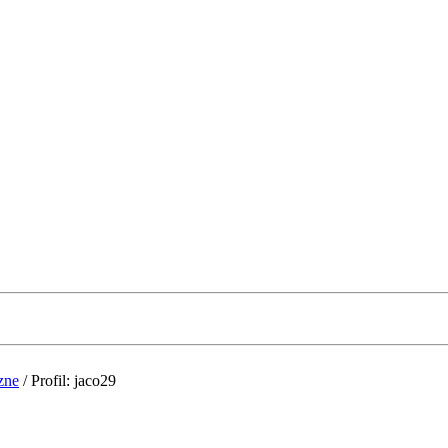
zne
/
Profil: jaco29