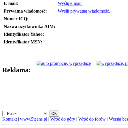
E-mail:
Wyślij e-mail.
Prywatna wiadomość:
Wyślij prywatną wiadomość.
Numer ICQ:
Nazwa użytkownika AIM:
Identyfikator Yahoo:
Identyfikator MSN:
Reklama:
Kontakt
|
www.5teens.pl
|
Wróć do góry
|
Wróć do forów
|
Wersja bez