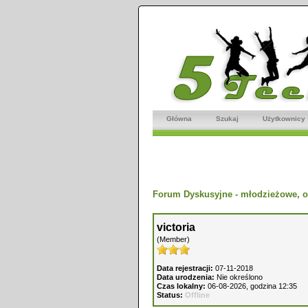
Główna
Szukaj
Użytkownicy
Forum Dyskusyjne - młodzieżowe, o
victoria
(Member)
Data rejestracji:
07-11-2018
Data urodzenia:
Nie określono
Czas lokalny:
06-08-2026, godzina 12:35
Status:
Offline