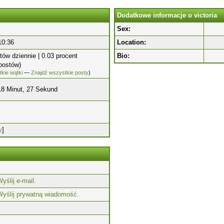
Dodatkowe informacje o victoria
Sex:
10:36
Location:
tów dziennie | 0.03 procent
Bio:
postów)
kie wątki
—
Znajdź wszystkie posty
)
18 Minut, 27 Sekund
y
]
yślij e-mail.
Wyślij prywatną wiadomość.