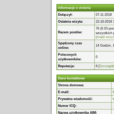
Informacje o victoria
Dołączył:
07-11-2018
Ostatnia wizyta:
22-10-2019 
76 (0.03 pos
Razem postów:
wszystkich 
(
Znajdź wszyst
Spędzony czas
14 Godzin, 
online:
Poleconych
0
użytkowników:
Reputacja:
0
[
Szczegół
Dane kontaktowe
Strona domowa:
E-mail:
W
Prywatna wiadomość:
Numer ICQ:
Nazwa użytkownika AIM: