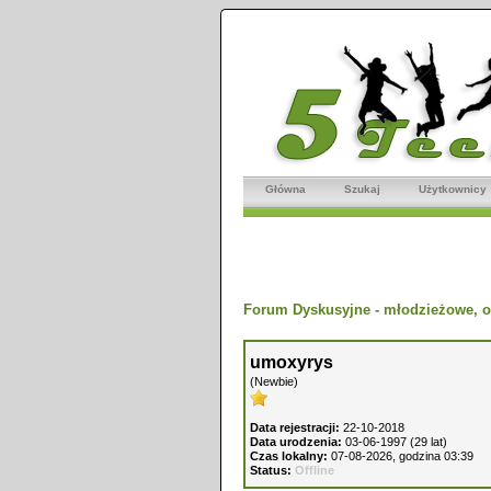
Główna
Szukaj
Użytkownicy
Forum Dyskusyjne - młodzieżowe, o
umoxyrys
(Newbie)
Data rejestracji:
22-10-2018
Data urodzenia:
03-06-1997 (29 lat)
Czas lokalny:
07-08-2026, godzina 03:39
Status:
Offline