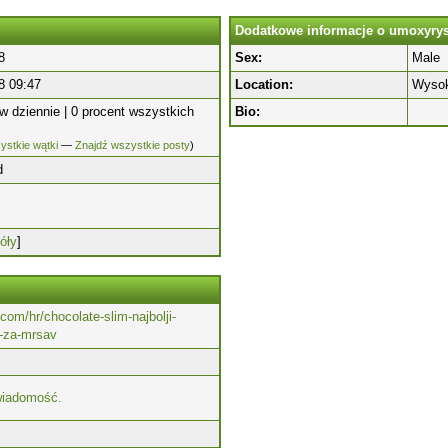
Dodatkowe informacje o umoxyry
8
Sex:
Male
8 09:47
Location:
Wysok
w dziennie | 0 procent wszystkich
Bio:
ystkie wątki
—
Znajdź wszystkie posty
)
d
óły
]
.com/hr/chocolate-slim-najbolji-
k-za-mrsav
wiadomość.