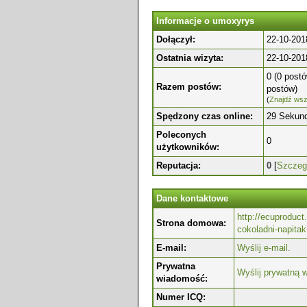
Informacje o umoxyrys
Dołączył:
22-10-201
Ostatnia wizyta:
22-10-201
0 (0 postó
Razem postów:
postów)
(
Znajdź wsz
Spędzony czas online:
29 Sekun
Poleconych
0
użytkowników:
Reputacja:
0
[
Szczeg
Dane kontaktowe
http://ecuproduct
Strona domowa:
cokoladni-napita
E-mail:
Wyślij e-mail.
Prywatna
Wyślij prywatną 
wiadomość:
Numer ICQ: