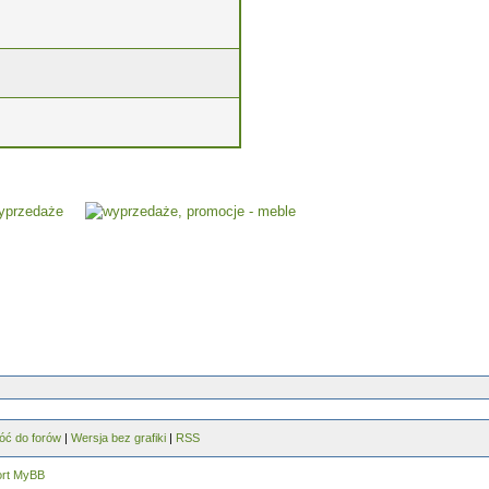
óć do forów
|
Wersja bez grafiki
|
RSS
ort MyBB