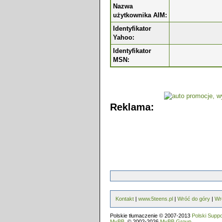
Nazwa
użytkownika AIM:
Identyfikator
Yahoo:
Identyfikator
MSN:
Reklama:
Kontakt
|
www.5teens.pl
|
Wróć do góry
|
Wr
Polskie tłumaczenie © 2007-2013
Polski Supp
MyBB
, © 2002-2026
MyBB Group
.