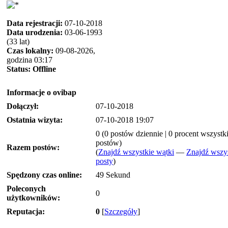
Data rejestracji:
07-10-2018
Data urodzenia:
03-06-1993
(33 lat)
Czas lokalny:
09-08-2026,
godzina 03:17
Status:
Offline
Informacje o ovibap
Dołączył:
07-10-2018
Ostatnia wizyta:
07-10-2018 19:07
0 (0 postów dziennie | 0 procent wszystk
postów)
Razem postów:
(
Znajdź wszystkie wątki
—
Znajdź wszy
posty
)
Spędzony czas online:
49 Sekund
Poleconych
0
użytkowników:
Reputacja:
0
[
Szczegóły
]