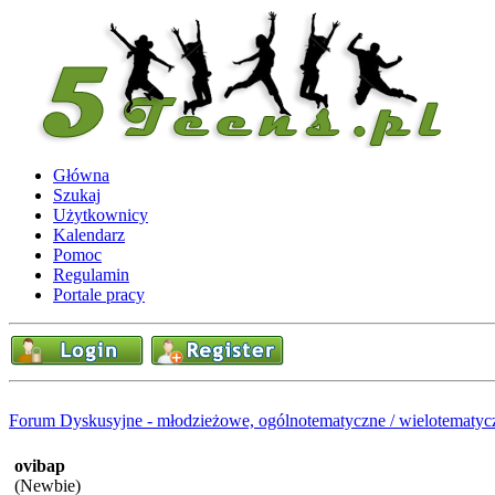
Główna
Szukaj
Użytkownicy
Kalendarz
Pomoc
Regulamin
Portale pracy
Forum Dyskusyjne - młodzieżowe, ogólnotematyczne / wielotematyc
ovibap
(Newbie)