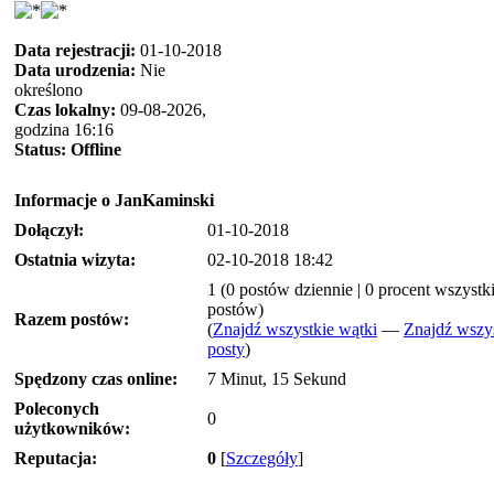
Data rejestracji:
01-10-2018
Data urodzenia:
Nie
określono
Czas lokalny:
09-08-2026,
godzina 16:16
Status:
Offline
Informacje o JanKaminski
Dołączył:
01-10-2018
Ostatnia wizyta:
02-10-2018 18:42
1 (0 postów dziennie | 0 procent wszystk
postów)
Razem postów:
(
Znajdź wszystkie wątki
—
Znajdź wszy
posty
)
Spędzony czas online:
7 Minut, 15 Sekund
Poleconych
0
użytkowników:
Reputacja:
0
[
Szczegóły
]