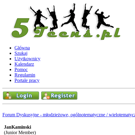
Główna
Szukaj
Użytkownicy
Kalendarz
Pomoc
Regulamin
Portale pracy
Forum Dyskusyjne - młodzieżowe, ogólnotematyczne / wielotematyc
JanKaminski
(Junior Member)