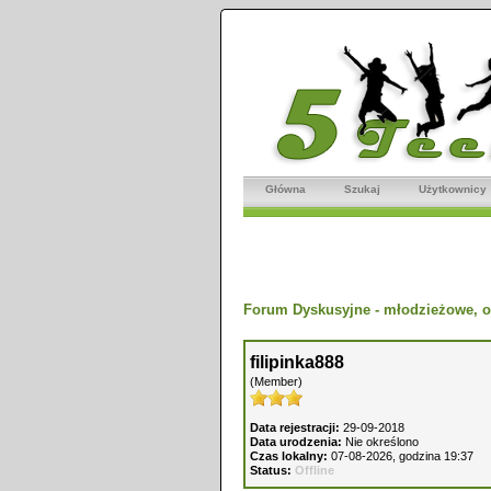
Główna
Szukaj
Użytkownicy
Forum Dyskusyjne - młodzieżowe, o
filipinka888
(Member)
Data rejestracji:
29-09-2018
Data urodzenia:
Nie określono
Czas lokalny:
07-08-2026, godzina 19:37
Status:
Offline