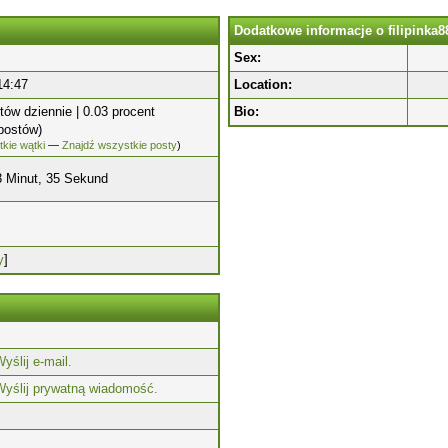
Dodatkowe informacje o filipinka8
Sex:
14:47
Location:
tów dziennie | 0.03 procent
Bio:
postów)
kie wątki
—
Znajdź wszystkie posty
)
3 Minut, 35 Sekund
y
]
yślij e-mail.
Wyślij prywatną wiadomość.