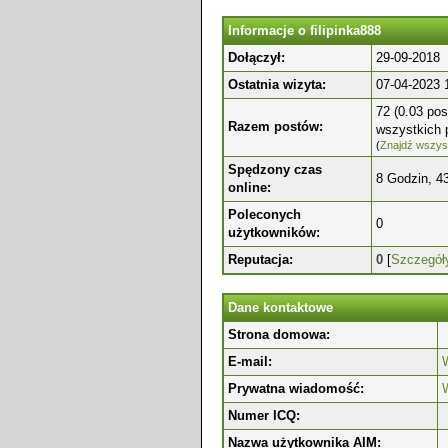
Informacje o filipinka888
Dołączył:
29-09-2018
Ostatnia wizyta:
07-04-2023 
72 (0.03 pos
Razem postów:
wszystkich 
(
Znajdź wszyst
Spędzony czas
8 Godzin, 4
online:
Poleconych
0
użytkowników:
Reputacja:
0
[
Szczegół
Dane kontaktowe
Strona domowa:
E-mail:
W
Prywatna wiadomość:
Numer ICQ:
Nazwa użytkownika AIM: