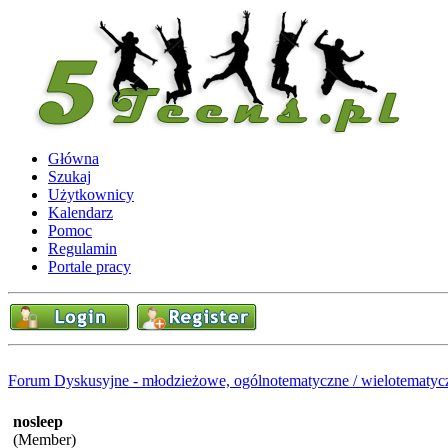
Główna
Szukaj
Użytkownicy
Kalendarz
Pomoc
Regulamin
Portale pracy
Forum Dyskusyjne - młodzieżowe, ogólnotematyczne / wielotematyc
nosleep
(Member)