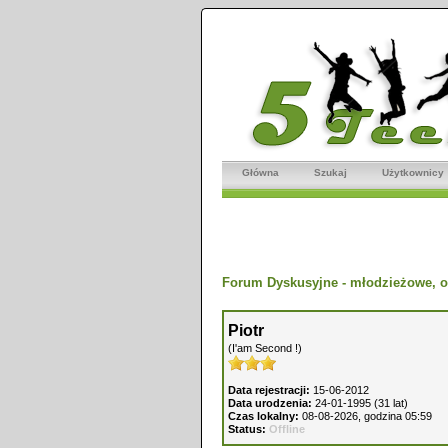
Główna
Szukaj
Użytkownicy
Forum Dyskusyjne - młodzieżowe, o
Piotr
(I'am Second !)
Data rejestracji:
15-06-2012
Data urodzenia:
24-01-1995 (31 lat)
Czas lokalny:
08-08-2026, godzina 05:59
Status:
Offline