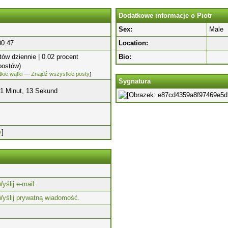
Dodatkowe informacje o Piotr
Sex:
Male
00:47
Location:
tów dziennie | 0.02 procent
Bio:
postów)
kie wątki
—
Znajdź wszystkie posty
)
Sygnatura
51 Minut, 13 Sekund
y
]
yślij e-mail.
yślij prywatną wiadomość.