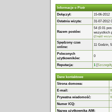
Informacje o Piotr
Dołączył:
15-06-2012
Ostatnia wizyta:
31-07-2012 
54 (0.01 pos
Razem postów:
wszystkich 
(
Znajdź wszyst
Spędzony czas
11 Godzin, 
online:
Poleconych
0
użytkowników:
Reputacja:
1
[
Szczegół
Dane kontaktowe
Strona domowa:
E-mail:
W
Prywatna wiadomość:
W
Numer ICQ:
Nazwa użytkownika AIM: