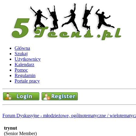
Główna
Szukaj
Użytkownicy
Kalendarz
Pomoc
Regulamin
Portale pracy
Forum Dyskusyjne - młodzieżowe, ogólnotematyczne / wielotematyc
trynut
(Senior Member)