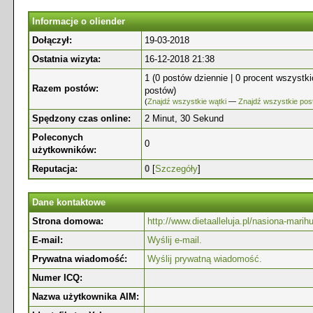
Informacje o oliender
Dołączył:
19-03-2018
Ostatnia wizyta:
16-12-2018 21:38
1 (0 postów dziennie | 0 procent wszystk
Razem postów:
postów)
(
Znajdź wszystkie wątki
—
Znajdź wszystkie pos
Spędzony czas online:
2 Minut, 30 Sekund
Poleconych
0
użytkowników:
Reputacja:
0
[
Szczegóły
]
Dane kontaktowe
Strona domowa:
http://www.dietaalleluja.pl/nasiona-marih
E-mail:
Wyślij e-mail.
Prywatna wiadomość:
Wyślij prywatną wiadomość.
Numer ICQ:
Nazwa użytkownika AIM: