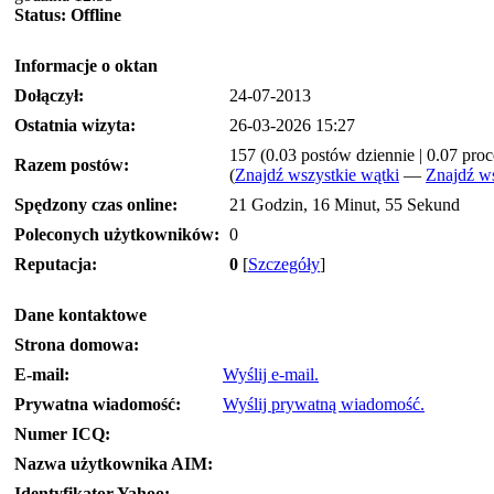
Status:
Offline
Informacje o oktan
Dołączył:
24-07-2013
Ostatnia wizyta:
26-03-2026 15:27
157 (0.03 postów dziennie | 0.07 pro
Razem postów:
(
Znajdź wszystkie wątki
—
Znajdź ws
Spędzony czas online:
21 Godzin, 16 Minut, 55 Sekund
Poleconych użytkowników:
0
Reputacja:
0
[
Szczegóły
]
Dane kontaktowe
Strona domowa:
E-mail:
Wyślij e-mail.
Prywatna wiadomość:
Wyślij prywatną wiadomość.
Numer ICQ:
Nazwa użytkownika AIM:
Identyfikator Yahoo: