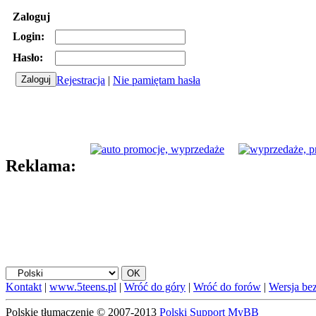
Zaloguj
Login:
Hasło:
Rejestracja
|
Nie pamiętam hasła
Reklama:
Kontakt
|
www.5teens.pl
|
Wróć do góry
|
Wróć do forów
|
Wersja bez
Polskie tłumaczenie © 2007-2013
Polski Support MyBB