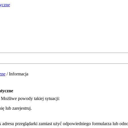
zne
/
Informacja
atyczne
. Możliwe powody takiej sytuacji:
ę lub zarejestruj.
k adresu przeglądarki zamiast użyć odpowiedniego formularza lub odno