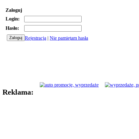
Zaloguj
Login:
Hasło:
Rejestracja
|
Nie pamiętam hasła
Reklama: