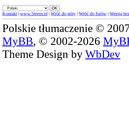
Kontakt
|
www.5teens.pl
|
Wróć do góry
|
Wróć do forów
|
Wersja bez
Polskie tłumaczenie © 20
MyBB
, © 2002-2026
MyBB
Theme Design by
WbDev